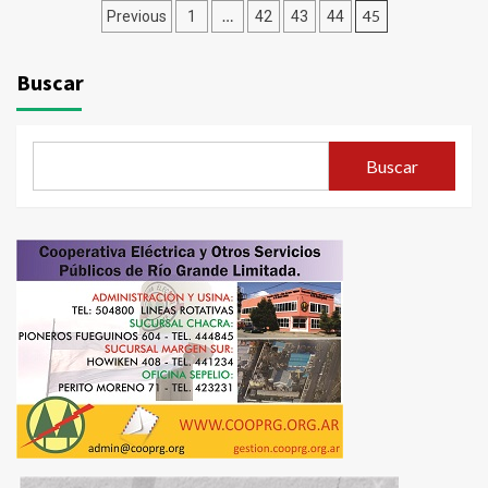
Paginación
…
45
Previous
1
42
43
44
de
Buscar
entradas
Buscar