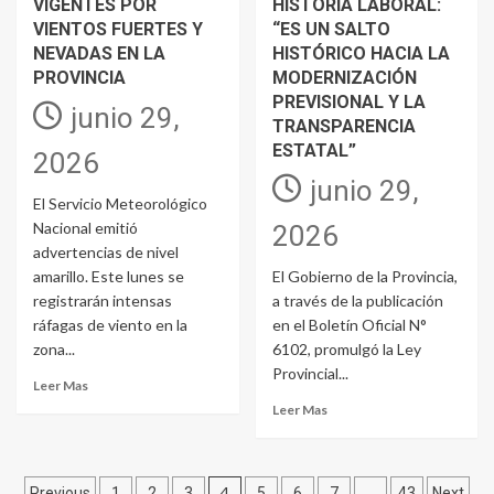
VIGENTES POR
HISTORIA LABORAL:
VIENTOS FUERTES Y
“ES UN SALTO
NEVADAS EN LA
HISTÓRICO HACIA LA
PROVINCIA
MODERNIZACIÓN
PREVISIONAL Y LA
junio 29,
TRANSPARENCIA
ESTATAL”
2026
junio 29,
El Servicio Meteorológico
Nacional emitió
2026
advertencias de nivel
amarillo. Este lunes se
El Gobierno de la Provincia,
registrarán intensas
a través de la publicación
ráfagas de viento en la
en el Boletín Oficial N°
zona...
6102, promulgó la Ley
Provincial...
Leer Mas
Leer Mas
Paginación
4
…
Previous
1
2
3
5
6
7
43
Next