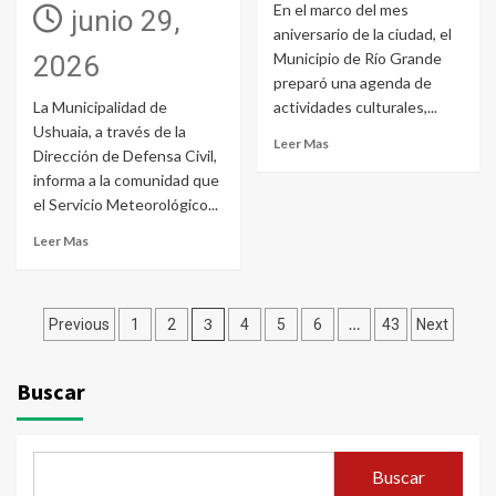
En el marco del mes
junio 29,
aniversario de la ciudad, el
Municipio de Río Grande
2026
preparó una agenda de
La Municipalidad de
actividades culturales,...
Ushuaia, a través de la
Leer Mas
Dirección de Defensa Civil,
informa a la comunidad que
el Servicio Meteorológico...
Leer Mas
Paginación
3
…
Previous
1
2
4
5
6
43
Next
de
Buscar
entradas
Buscar