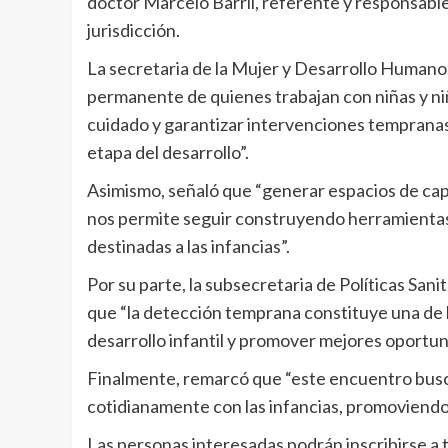
doctor Marcelo Barril, referente y responsab
jurisdicción.
La secretaria de la Mujer y Desarrollo Humano
permanente de quienes trabajan con niñas y ni
cuidado y garantizar intervenciones tempran
etapa del desarrollo”.
Asimismo, señaló que “generar espacios de capa
nos permite seguir construyendo herramientas p
destinadas a las infancias”.
Por su parte, la subsecretaria de Políticas Sa
que “la detección temprana constituye una de 
desarrollo infantil y promover mejores oportun
Finalmente, remarcó que “este encuentro busca
cotidianamente con las infancias, promoviendo
Las personas interesadas podrán inscribirse a t