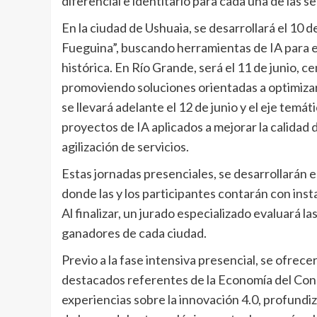
diferencial e identitario para cada una de las s
En la ciudad de Ushuaia, se desarrollará el 10 d
Fueguina”, buscando herramientas de IA para el 
histórica. En Río Grande, será el 11 de junio, c
promoviendo soluciones orientadas a optimizar 
se llevará adelante el 12 de junio y el eje tem
proyectos de IA aplicados a mejorar la calidad de 
agilización de servicios.
Estas jornadas presenciales, se desarrollarán e
donde las y los participantes contarán con ins
Al finalizar, un jurado especializado evaluará 
ganadores de cada ciudad.
Previo a la fase intensiva presencial, se ofrecer
destacados referentes de la Economía del Con
experiencias sobre la innovación 4.0, profundiza