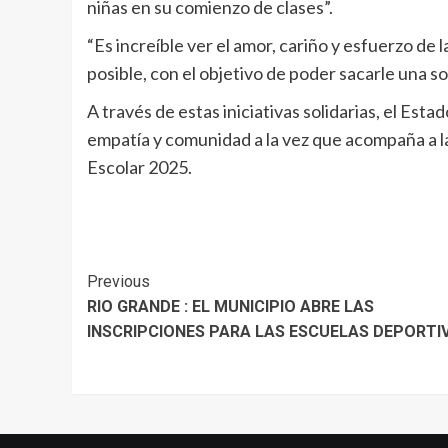
niñas en su comienzo de clases”.
“Es increíble ver el amor, cariño y esfuerzo de
posible, con el objetivo de poder sacarle una so
A través de estas iniciativas solidarias, el Est
empatía y comunidad a la vez que acompaña a las
Escolar 2025.
Continue
Previous
RIO GRANDE : EL MUNICIPIO ABRE LAS
Reading
INSCRIPCIONES PARA LAS ESCUELAS DEPORTI