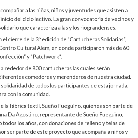
ompañar a las niñas, niños y juventudes que asisten a
icio del ciclo lectivo. La gran convocatoria de vecinos y
olidario que caracteriza a las y los riograndenses.
l cierre de la 3° edición de “Cartucheras Solidarias”,
l Centro Cultural Alem, en donde participaron más de 60
Confección” y “Patchwork”.
 alrededor de 800 cartucheras las cuales serán
s diferentes comedores y merenderos de nuestra ciudad.
solidaridad de todos los participantes de esta jornada,
ara con la comunidad.
e la fábrica textil, Sueño Fueguino, quienes son parte de
riana Da Agostino, representante de Sueño Fueguino,
todos los años, con donaciones de relleno y telas de
nor ser parte de este proyecto que acompaña a niños y